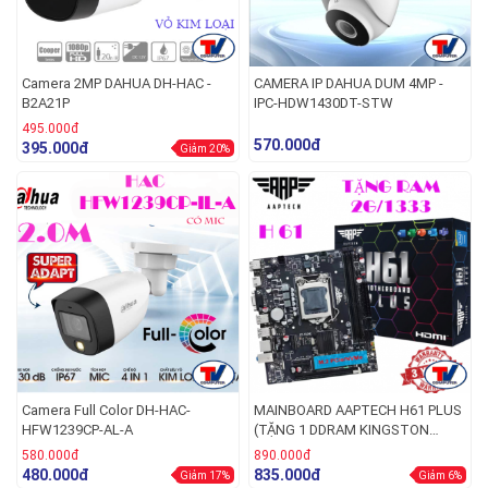
Camera 2MP DAHUA DH-HAC -
CAMERA IP DAHUA DUM 4MP -
B2A21P
IPC-HDW1430DT-STW
495.000đ
570.000đ
395.000đ
Giảm 20%
Camera Full Color DH-HAC-
MAINBOARD AAPTECH H61 PLUS
HFW1239CP-AL-A
(TẶNG 1 DDRAM KINGSTON
2GB/1333 BOX)
580.000đ
890.000đ
480.000đ
835.000đ
Giảm 17%
Giảm 6%