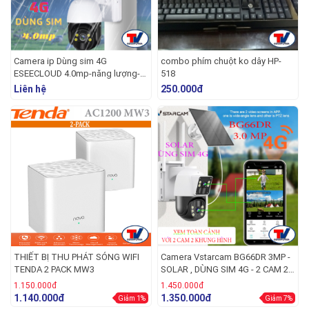
Camera ip Dùng sim 4G
combo phím chuột ko dây HP-
ESEECLOUD 4.0mp-năng lượng-
518
xoay
Liên hệ
250.000đ
THIẾT BỊ THU PHÁT SÓNG WIFI
Camera Vstarcam BG66DR 3MP -
TENDA 2 PACK MW3
SOLAR , DÙNG SIM 4G - 2 CAM 2
KHUNG HÌNH
1.150.000đ
1.450.000đ
1.140.000đ
1.350.000đ
Giảm 1%
Giảm 7%