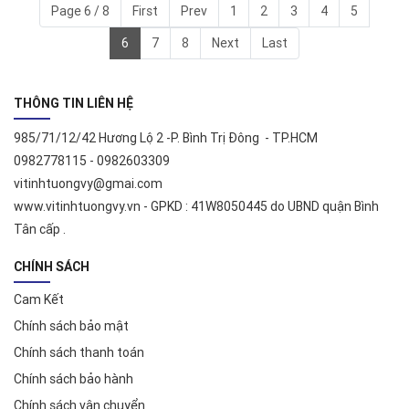
Page 6 / 8
First
Prev
1
2
3
4
5
6
7
8
Next
Last
THÔNG TIN LIÊN HỆ
985/71/12/42 Hương Lộ 2 -P. Bình Trị Đông - TP.HCM
0982778115 - 0982603309
vitinhtuongvy@gmai.com
www.vitinhtuongvy.vn - GPKD : 41W8050445 do UBND quận Bình
Tân cấp .
CHÍNH SÁCH
Cam Kết
Chính sách bảo mật
Chính sách thanh toán
Chính sách bảo hành
Chính sách vận chuyển