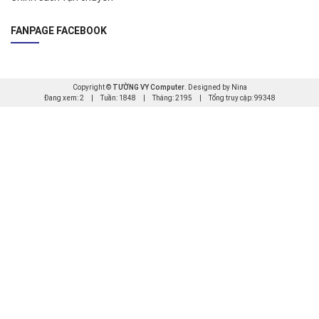
FANPAGE FACEBOOK
Copyright ©
TƯỜNG VY Computer
. Designed by Nina
Đang xem: 2
|
Tuần: 1848
|
Tháng: 2195
|
Tổng truy cập: 99348