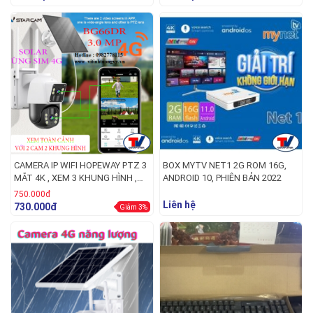
CAMERA IP WIFI HOPEWAY PTZ 3
BOX MYTV NET1 2G ROM 16G,
MẮT 4K , XEM 3 KHUNG HÌNH ,
ANDROID 10, PHIÊN BẢN 2022
ZOOM 8X , SIÊU NÉT
750.000đ
Liên hệ
730.000đ
Giảm 3%