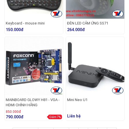
Keyboard - mouse mini
ĐÈN LED CẢM ỨNG SS71
150.000đ
264.000đ
MAINBOARD GLOWY H81 - VGA -
Mini Neo U1
HDMI CHÍNH HÃNG
850.000đ
Liên hệ
790.000đ
Giảm 7%