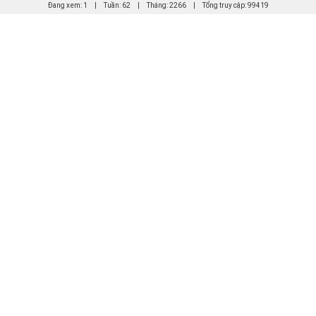
Đang xem: 1
|
Tuần: 62
|
Tháng: 2266
|
Tổng truy cập: 99419