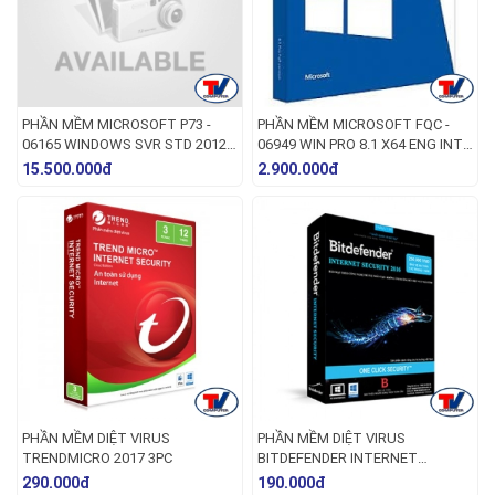
PHẦN MỀM MICROSOFT P73 -
PHẦN MỀM MICROSOFT FQC -
06165 WINDOWS SVR STD 2012
06949 WIN PRO 8.1 X64 ENG INTL
R2 X64 ENGLISH 1PK DSP OEI DVD
1PK DSP OEI DVD
15.500.000đ
2.900.000đ
2CPU/2VM
PHẦN MỀM DIỆT VIRUS
PHẦN MỀM DIỆT VIRUS
TRENDMICRO 2017 3PC
BITDEFENDER INTERNET
SECURITY 2016
290.000đ
190.000đ