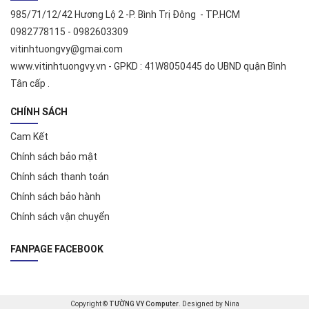
985/71/12/42 Hương Lộ 2 -P. Bình Trị Đông - TP.HCM
0982778115 - 0982603309
vitinhtuongvy@gmai.com
www.vitinhtuongvy.vn - GPKD : 41W8050445 do UBND quận Bình
Tân cấp .
CHÍNH SÁCH
Cam Kết
Chính sách bảo mật
Chính sách thanh toán
Chính sách bảo hành
Chính sách vận chuyển
FANPAGE FACEBOOK
Copyright ©
TƯỜNG VY Computer
. Designed by Nina