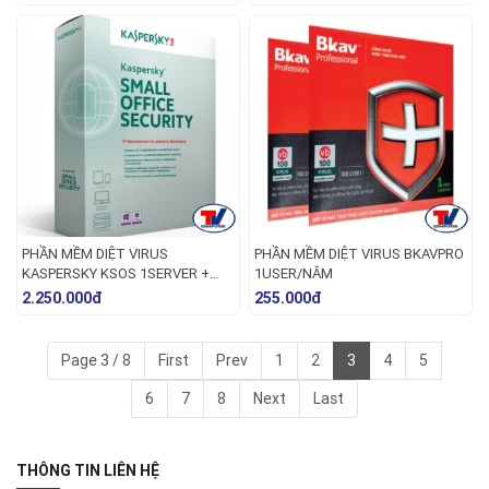
PHẦN MỀM DIỆT VIRUS
PHẦN MỀM DIỆT VIRUS BKAVPRO
KASPERSKY KSOS 1SERVER +
1USER/NĂM
5PCS
2.250.000đ
255.000đ
Page 3 / 8
First
Prev
1
2
3
4
5
6
7
8
Next
Last
THÔNG TIN LIÊN HỆ