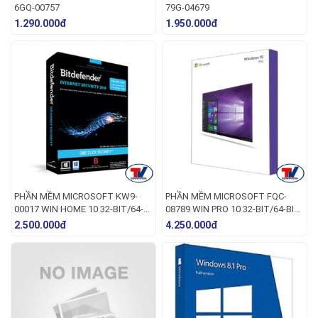
6GQ-00757
79G-04679
1.290.000đ
1.950.000đ
PHẦN MỀM MICROSOFT KW9-
PHẦN MỀM MICROSOFT FQC-
00017 WIN HOME 10 32-BIT/64-
08789 WIN PRO 10 32-BIT/64-BIT
BIT ENG INTL USB
ENG INTL USB
2.500.000đ
4.250.000đ