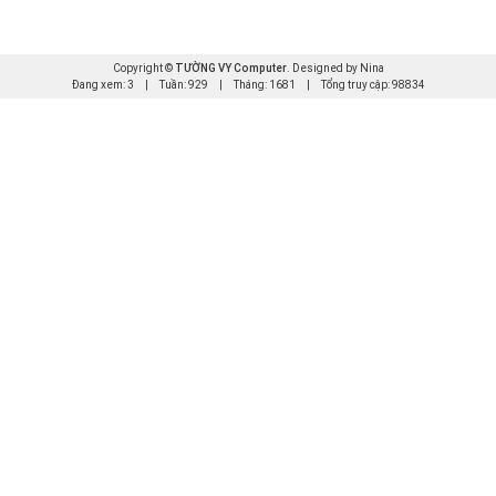
Copyright ©
TƯỜNG VY Computer
. Designed by Nina
Đang xem: 3
|
Tuần: 929
|
Tháng: 1681
|
Tổng truy cập: 98834