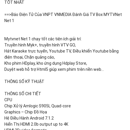
TỐT NHẤT
==>Báo Điện Tử Của VNPT VNMEDIA Đánh Giá TV Box MYTVNet
Net 1
Mytvnet Net 1 chạy tốt các tiện ích giải trí:
Truyền hình Myk+, truyền hình VTV GO,
Hát Karaoke trực tuyến, Youtube TV, Điều khiển Youtube bằng
điện thoại, Chặn quảng cáo,
Kho phim HDplay, kho ứng dụng Hdplay Store,
Duyệt web hỗ trợ Html5 giúp xem phim trên nền web…
THÔNG SỐ KỸ THUẬT
THÔNG SỐ CHI TIẾT
CPU
Chip Xử lý Amlogic S905L Quad-core
Graphics – Chip Đồ Họa
Hệ Điều Hành Android 7.1.2
Hiển Thị HDMI 2.0b output up to 4K