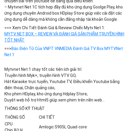
chuyển bài trên youtube dễ dàng qua điều khiển.
– Mytvnet Net 1C tích hợp đầy đủ kho ứng dụng Goolge Play, kho
ứng dụng chuyên Android box HDplay Store giúp việc cài đặt các
ứng dụng dễ dàng mà không cần đăng nhập tài khoản Google.
==> Xem Chi Tiết Đánh Giá & Review Chiếc Mytv Net 1:
MYTV NET BOX – REVIEW VÀ ĐÁNH GIÁ SẢN PHẨM TRUYỀN HÌNH
TỐT NHẤT
==>
Báo Điện Tử Của VNPT VNMEDIA Đánh Giá TV Box MYTVNet
Net 1
Mytvnet Net 1 chạy tốt các tiện ích giải trí:
Truyền hình Myk+, truyền hình VTV GO,
Hát Karaoke trực tuyến, Youtube TV, Điều khiển Youtube bằng
điện thoại, Chặn quảng cáo,
Kho phim HDplay, kho ứng dụng Hdplay Store,
Duyệt web hỗ trợ Html5 giúp xem phim trên nền web…
THÔNG SỐ KỸ THUẬT
THÔNG SỐ
CHI TIẾT
CPU
Amlogic S905L Quad-core
Chip Xử lý