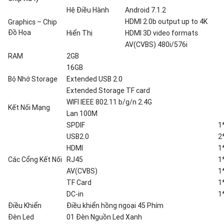
Hệ Điều Hành
Android 7.1.2
HDMI 2.0b output up to 4K
Graphics – Chip
Đồ Họa
Hiển Thị
HDMI 3D video formats
AV(CVBS) 480i/576i
RAM
2GB
16GB
Bộ Nhớ Storage
Extended USB 2.0
Extended Storage TF card
WIFI IEEE 802.11 b/g/n 2.4G
Kết Nối Mạng
Lan 100M
SPDIF
1
USB2.0
2
HDMI
1
Các Cổng Kết Nối
RJ45
1
AV(CVBS)
1
TF Card
1
DC-in
1
Điều Khiển
Điều khiển hồng ngoại 45 Phím
Đèn Led
01 Đèn Nguồn Led Xanh