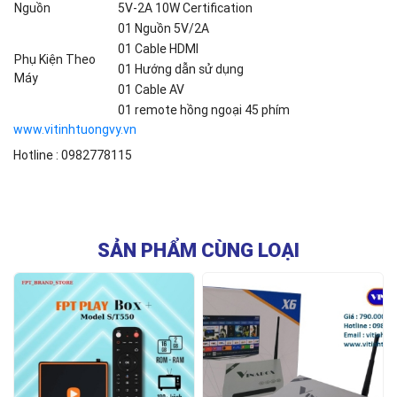
Nguồn
5V-2A 10W Certification
01 Nguồn 5V/2A
01 Cable HDMI
Phụ Kiện Theo
01 Hướng dẫn sử dụng
Máy
01 Cable AV
01 remote hồng ngoại 45 phím
www.vitinhtuongvy.vn
Hotline : 0982778115
SẢN PHẨM CÙNG LOẠI