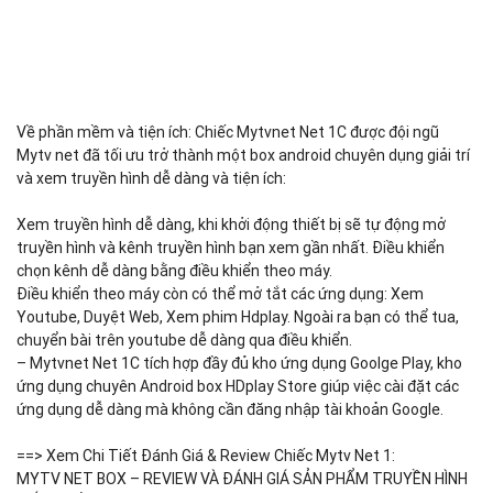
Về phần mềm và tiện ích: Chiếc Mytvnet Net 1C được đội ngũ
Mytv net đã tối ưu trở thành một box android chuyên dụng giải trí
và xem truyền hình dễ dàng và tiện ích:
Xem truyền hình dễ dàng, khi khởi động thiết bị sẽ tự động mở
truyền hình và kênh truyền hình bạn xem gần nhất. Điều khiển
chọn kênh dễ dàng bằng điều khiển theo máy.
Điều khiển theo máy còn có thể mở tắt các ứng dụng: Xem
Youtube, Duyệt Web, Xem phim Hdplay. Ngoài ra bạn có thể tua,
chuyển bài trên youtube dễ dàng qua điều khiển.
– Mytvnet Net 1C tích hợp đầy đủ kho ứng dụng Goolge Play, kho
ứng dụng chuyên Android box HDplay Store giúp việc cài đặt các
ứng dụng dễ dàng mà không cần đăng nhập tài khoản Google.
==> Xem Chi Tiết Đánh Giá & Review Chiếc Mytv Net 1:
MYTV NET BOX – REVIEW VÀ ĐÁNH GIÁ SẢN PHẨM TRUYỀN HÌNH