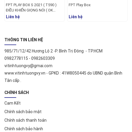
FPT PLAY BOX S 2021 ( T590 )
FPT Play Box
ĐIỀU KHIỂN GIỌNG NÓI ( OK
GOOGLE )
Liên hệ
Liên hệ
THÔNG TIN LIÊN HỆ
985/71/12/42 Hương Lộ 2 -P. Bình Trị Đông - TP.HCM
0982778115 - 0982603309
vitinhtuongvy@gmai.com
www.vitinhtuongvy.vn - GPKD : 41W8050445 do UBND quận Bình
Tân cấp .
CHÍNH SÁCH
Cam Kết
Chính sách bảo mật
Chính sách thanh toán
Chính sách bảo hành