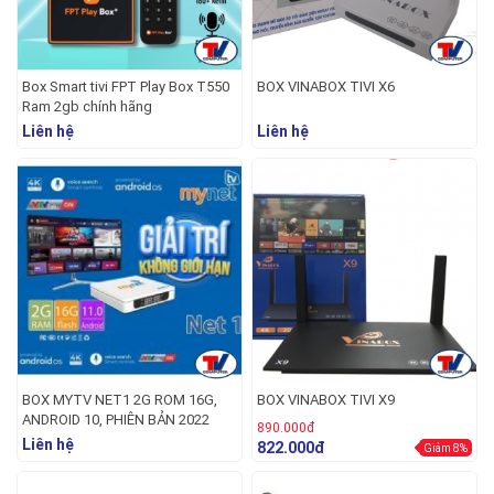
Box Smart tivi FPT Play Box T550
BOX VINABOX TIVI X6
Ram 2gb chính hãng
Liên hệ
Liên hệ
BOX MYTV NET1 2G ROM 16G,
BOX VINABOX TIVI X9
ANDROID 10, PHIÊN BẢN 2022
890.000đ
Liên hệ
822.000đ
Giảm 8%