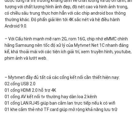
được tung ra thị trường khẳng định về chất lượng và độ ổn định, ấn
tượng với chất lượng hình ảnh đẹp, độ nét cao và hình ảnh trong,
có chiều sâu trung thực hơn hẳn với các chip android box thông
thường khác. Độ phẩn giải lên tới 4K sắc nét và hệ điều hành
Android 9.0.
– Với Cấu hình mạnh mẽ ram 2G, rom 16G, chip nhớ eMMC chính
hãng Samsung nên tốc độ xử lý của Mytvnet Net 1C nhanh đáng
kể, khá thoải mái với các tiện ích giải trí, xem truyền hình, youtube,
phim ảnh và lướt web.
– Mytvnet đầy đủ tất cả các cổng kết nối cần thiết hiện nay:
02 cổng USB 2.0
01 cổng HDMI 2.0 hỗ trợ 4K
01 cổng AV kết nối tv thường hay dàn loa 2 kênh
01 cổng LAN RJ45 giúp bạn cắm lan trực tiếp nếu k có wifi
01 khe cắm thẻ nhớ TF card giúp mở rộng khả năng lưu trữ