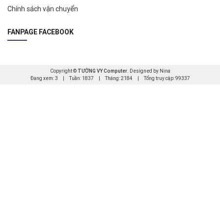
Chính sách vận chuyển
FANPAGE FACEBOOK
Copyright ©
TƯỜNG VY Computer
. Designed by Nina
Đang xem: 3
|
Tuần: 1837
|
Tháng: 2184
|
Tổng truy cập: 99337