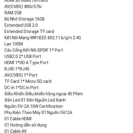
HDMI 3D video formats
AV(CVBS) 480i/576i
RAM 2GB
Bộ Nhớ Storage 16GB
Extended USB 2.0
Extended Storage TF card
Kết Nối Mạng WIFI IEEE 802.11 b/g/n 2.4G
Lan 100M
Các Cổng Kết Nối SPDIF 1* Port
USB2.0 2* USB Port
HDMI 1*HD A Type Port
RJ45 1*RJ45
AV(CVBS) 1* Port
TF Card 1* Micro SD card
DC-in 1*DC in Port
Điều Khiển Điều khiển hồng ngoại 45 Phím
Đèn Led 01 Đèn Nguồn Led Xanh
Nguồn 5V-2A 10W Certification
Phụ Kiện Theo Máy 01 Nguồn 5V/2A
01 Cable HDMI
01 Hướng dẫn sử dụng
01 Cable AV