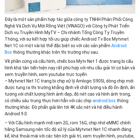
Đây là một sản phẩm hợp tác giữa công ty TNHH Phân Phối Công
Nghệ Và Dịch Vụ Mới Rồng Việt (VINAGO) với Công ty Phát Triển
Dịch vụ Truyền Hình MyTV – Chi nhánh Tổng Công Ty Truyền
Thông, với sự kết hợp tối ưu giúp chiếc Android Tv Box Mytvnet
Net 1C có một vài lợi thế đặc biệt so với các sản phẩm
Android
Box
thông thường khác trên thị trường như sau:
Về phần cứng và cấu hình, chiếc box Mytv Net 1 được trang bị cấu
hình khá tân tiến hiện nay rất phù hợp với nhu cầu giải trí cơ bản và
xem truyền hình, xem youtube trực tuyến.
– Mytvnet Net 1C trang bị chip xử lý Amlogic S905l, dòng chip mới
được tung ra thị trường khẳng định về chất lượng và độ ổn định, ấn
tượng với chất lượng hình ảnh đẹp, độ nét cao và hình ảnh trong,
có chiều sâu trung thực hơn hẳn với các chip
android box
thông
thường khác. Độ phẩn giải lên tới 4K sắc nét và hệ điều hành
Android 9.0.
– Với Cấu hình mạnh mẽ ram 2G, rom 16G, chip nhớ eMMC chính
hãng Samsung nên tốc độ xử lý của Mytvnet Net 1C nhanh đáng
kể, khá thoải mái với các tiện ích giải trí, xem truyền hình, youtube,