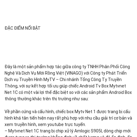
ĐẶC ĐIỂM NỔI BẬT
Đây là một sản phẩm hợp tác giữa công ty TNHH Phân Phối Công
Nghệ Và Dịch Vụ Mới Rồng Việt (VINAGO) với Công ty Phát Triển
Dịch vụ Truyền Hình MyTV – Chi nhánh Tổng Công Ty Truyền
Thông, với sự kết hợp tối ưu giúp chiếc Android Tv Box Mytvnet
Net 1C có một vài lợi thế đặc biệt so với các sản phẩm Android Box
thông thường khác trên thị trường như sau:
Về phần cứng và cấu hình, chiếc box Mytv Net 1 được trang bị cấu
hình khá tân tiến hiện nay rất phù hợp với nhu cầu giải trí cơ bản và
xem truyền hình, xem youtube trực tuyến.
– Mytvnet Net 1C trang bị chip xử lý Amlogic S905l, dòng chip mới