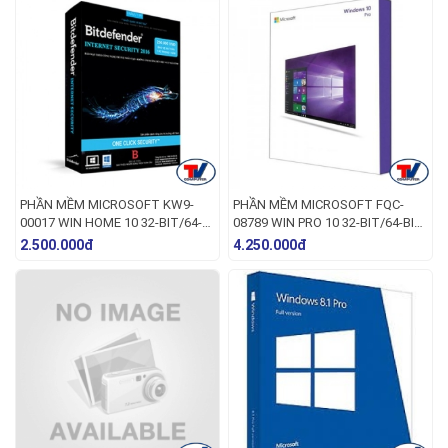
PHẦN MỀM MICROSOFT KW9-
PHẦN MỀM MICROSOFT FQC-
00017 WIN HOME 10 32-BIT/64-
08789 WIN PRO 10 32-BIT/64-BIT
BIT ENG INTL USB
ENG INTL USB
2.500.000đ
4.250.000đ