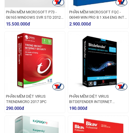
PHẦN MỀM MICROSOFT P73 -
PHẦN MỀM MICROSOFT FQC -
06165 WINDOWS SVR STD 2012
06949 WIN PRO 8.1 X64 ENG INTL
R2 X64 ENGLISH 1PK DSP OEI DVD
1PK DSP OEI DVD
15.500.000đ
2.900.000đ
2CPU/2VM
PHẦN MỀM DIỆT VIRUS
PHẦN MỀM DIỆT VIRUS
TRENDMICRO 2017 3PC
BITDEFENDER INTERNET
SECURITY 2016
290.000đ
190.000đ