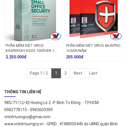
PHẦN MỀM DIỆT VIRUS
PHẦN MỀM DIỆT VIRUS BKAVPRO
KASPERSKY KSOS 1SERVER +
1USER/NĂM
5PCS
2.250.000đ
255.000đ
Page 1 / 2
1
2
Next
Last
THÔNG TIN LIÊN HỆ
985/71/12/42 Hương Lộ 2 -P. Bình Trị Đông - TP.HCM
0982778115 - 0982603309
vitinhtuongvy@gmai.com
www.vitinhtuongvy.vn - GPKD : 41W8050445 do UBND quận Bình