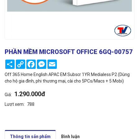
PHẦN MỀM MICROSOFT OFFICE 6GQ-00757
Share
Copy
Facebook
Messenger
Email
Link
Off 365 Home English APAC EM Subscr 1YR Medialess P2 (Dùng
cho hộ gia đình, phi thương mại, cài cho 5PCs/Macs + 5 Mobi)
1.290.000đ
Giá:
Lượt xem:
788
Thông tin sản phẩm
Bình luận