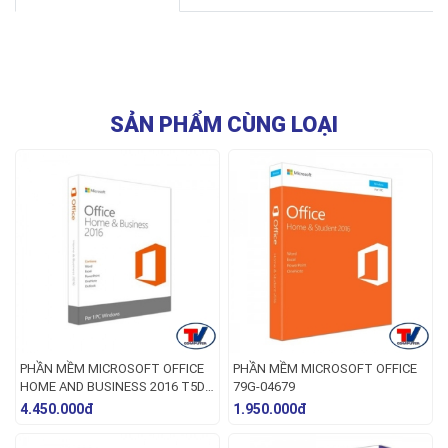
SẢN PHẨM CÙNG LOẠI
PHẦN MỀM MICROSOFT OFFICE
PHẦN MỀM MICROSOFT OFFICE
HOME AND BUSINESS 2016 T5D-
79G-04679
02695
4.450.000đ
1.950.000đ