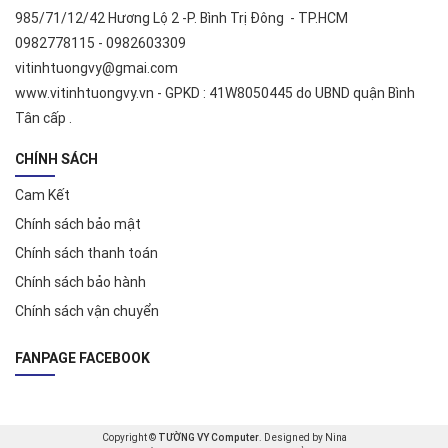
985/71/12/42 Hương Lộ 2 -P. Bình Trị Đông - TP.HCM
0982778115 - 0982603309
vitinhtuongvy@gmai.com
www.vitinhtuongvy.vn - GPKD : 41W8050445 do UBND quận Bình
Tân cấp .
CHÍNH SÁCH
Cam Kết
Chính sách bảo mật
Chính sách thanh toán
Chính sách bảo hành
Chính sách vận chuyển
FANPAGE FACEBOOK
Copyright ©
TƯỜNG VY Computer
. Designed by Nina