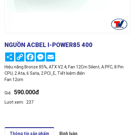
NGUỒN ACBEL I-POWER85 400
Share
Copy
Facebook
Messenger
Email
Link
Hiệu năng Bronze 85%, ATX V2.4, Fan 12Cm Silent, A.PFC, 8 Pin
CPU, 2 Ata, 6 Sata, 2 PCI_E, Tiết kiệm điện
Fan 12cm
590.000đ
Giá:
Lượt xem:
237
Thông tin sản phẩm
Bình luận