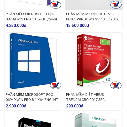
PHẦN MỀM MICROSOFT FQC-
PHẦN MỀM MICROSOFT P73 -
08789 WIN PRO 10 32-BIT/64-BIT
06165 WINDOWS SVR STD 2012
ENG INTL USB
R2 X64 ENGLISH 1PK DSP OEI DVD
4.250.000đ
15.500.000đ
2CPU/2VM
PHẦN MỀM MICROSOFT FQC -
PHẦN MỀM DIỆT VIRUS
06949 WIN PRO 8.1 X64 ENG INTL
TRENDMICRO 2017 3PC
1PK DSP OEI DVD
2.900.000đ
290.000đ