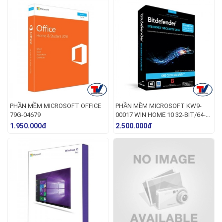
PHẦN MỀM MICROSOFT OFFICE
PHẦN MỀM MICROSOFT KW9-
79G-04679
00017 WIN HOME 10 32-BIT/64-
BIT ENG INTL USB
1.950.000đ
2.500.000đ