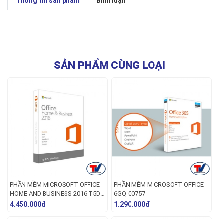
Thông tin sản phẩm
Bình luận
SẢN PHẨM CÙNG LOẠI
PHẦN MỀM MICROSOFT OFFICE
PHẦN MỀM MICROSOFT OFFICE
HOME AND BUSINESS 2016 T5D-
6GQ-00757
02695
4.450.000đ
1.290.000đ