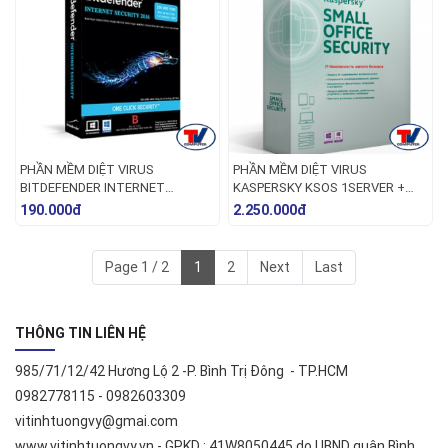
PHẦN MỀM DIỆT VIRUS
PHẦN MỀM DIỆT VIRUS
BITDEFENDER INTERNET
KASPERSKY KSOS 1SERVER +
SECURITY 2016
5PCS
190.000đ
2.250.000đ
Page 1 / 2
1
2
Next
Last
THÔNG TIN LIÊN HỆ
985/71/12/42 Hương Lộ 2 -P. Bình Trị Đông - TP.HCM
0982778115 - 0982603309
vitinhtuongvy@gmai.com
www.vitinhtuongvy.vn - GPKD : 41W8050445 do UBND quận Bình