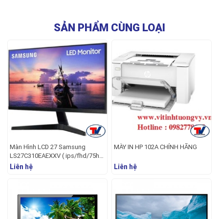
SẢN PHẨM CÙNG LOẠI
Màn Hình LCD 27 Samsung
MÀY IN HP 102A CHÍNH HÃNG
LS27C310EAEXXV ( ips/fhd/75hz
)
Liên hệ
Liên hệ