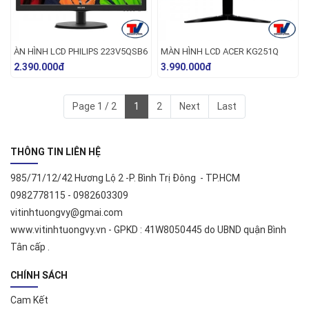
ÀN HÌNH LCD PHILIPS 223V5QSB6
MÀN HÌNH LCD ACER KG251Q
2.390.000đ
3.990.000đ
Page 1 / 2
1
2
Next
Last
THÔNG TIN LIÊN HỆ
985/71/12/42 Hương Lộ 2 -P. Bình Trị Đông - TP.HCM
0982778115 - 0982603309
vitinhtuongvy@gmai.com
www.vitinhtuongvy.vn - GPKD : 41W8050445 do UBND quận Bình
Tân cấp .
CHÍNH SÁCH
Cam Kết