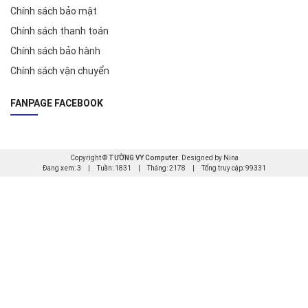
Chính sách bảo mật
Chính sách thanh toán
Chính sách bảo hành
Chính sách vận chuyển
FANPAGE FACEBOOK
Copyright ©
TƯỜNG VY Computer
. Designed by Nina
Đang xem: 3
|
Tuần: 1831
|
Tháng: 2178
|
Tổng truy cập: 99331