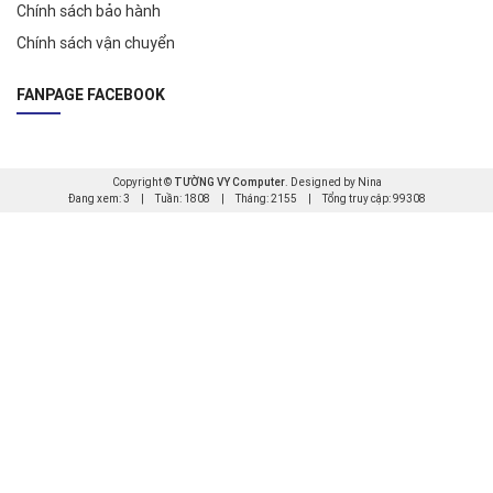
Chính sách bảo hành
Chính sách vận chuyển
FANPAGE FACEBOOK
Copyright ©
TƯỜNG VY Computer
. Designed by Nina
Đang xem: 3
|
Tuần: 1808
|
Tháng: 2155
|
Tổng truy cập: 99308