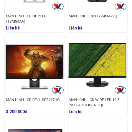
MÀN HÌNH LCD HP 25ER
MÀN HÌNH LCD LG 24M47VQ
(T3M84AA)
Liên hệ
Liên hệ
MÀN HÌNH LCD DELL SE2417HG
MÀN HÌNH LCD WIDE LED 19.5
INCH ACER K202HQL
3.200.000đ
Liên hệ