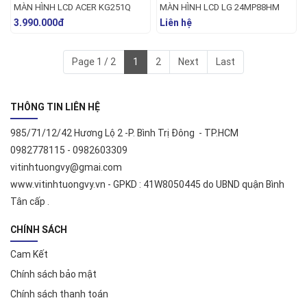
MÀN HÌNH LCD ACER KG251Q
MÀN HÌNH LCD LG 24MP88HM
3.990.000đ
Liên hệ
Page 1 / 2
1
2
Next
Last
THÔNG TIN LIÊN HỆ
985/71/12/42 Hương Lộ 2 -P. Bình Trị Đông - TP.HCM
0982778115 - 0982603309
vitinhtuongvy@gmai.com
www.vitinhtuongvy.vn - GPKD : 41W8050445 do UBND quận Bình
Tân cấp .
CHÍNH SÁCH
Cam Kết
Chính sách bảo mật
Chính sách thanh toán