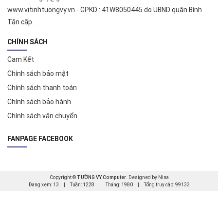
www.vitinhtuongvy.vn - GPKD : 41W8050445 do UBND quận Bình
Tân cấp .
CHÍNH SÁCH
Cam Kết
Chính sách bảo mật
Chính sách thanh toán
Chính sách bảo hành
Chính sách vận chuyển
FANPAGE FACEBOOK
Copyright ©
TƯỜNG VY Computer
. Designed by Nina
Đang xem: 13
|
Tuần: 1228
|
Tháng: 1980
|
Tổng truy cập: 99133