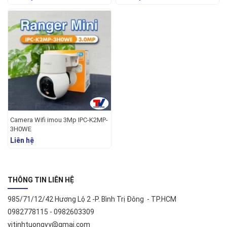
Camera Wifi imou 3Mp IPC-K2MP-
3H0WE
Liên hệ
THÔNG TIN LIÊN HỆ
985/71/12/42 Hương Lộ 2 -P. Bình Trị Đông - TP.HCM
0982778115 - 0982603309
vitinhtuongvy@gmai.com