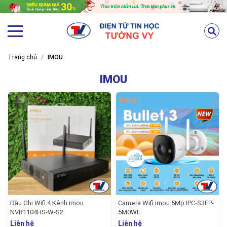
Trang chủ
IMOU
IMOU
Đầu Ghi Wifi 4 Kênh imou
Camera Wifi imou 5Mp IPC-S3EP-
NVR1104HS-W-S2
5M0WE
Liên hệ
Liên hệ