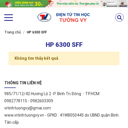
Trang chủ
HP 6300 SFF
HP 6300 SFF
Không tìm thấy kết quả
THÔNG TIN LIÊN HỆ
985/71/12/42 Hương Lộ 2 -P. Bình Trị Đông - TP.HCM
0982778115 - 0982603309
vitinhtuongvy@gmai.com
www.vitinhtuongvy.vn - GPKD : 41W8050445 do UBND quận Bình
Tân cấp .