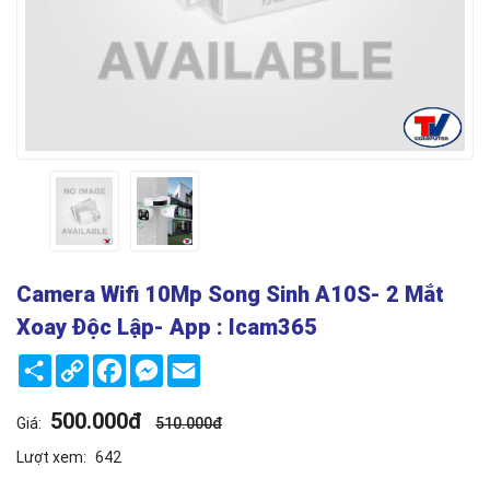
Camera Wifi 10Mp Song Sinh A10S- 2 Mắt
Xoay Độc Lập- App : Icam365
Share
Copy
Facebook
Messenger
Email
Link
500.000đ
Giá:
510.000đ
Lượt xem:
642