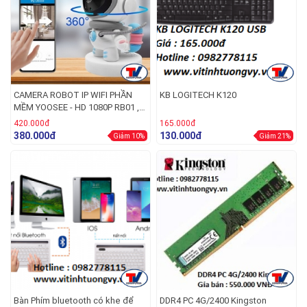
CAMERA ROBOT IP WIFI PHẦN
KB LOGITECH K120
MỀM YOOSEE - HD 1080P RB01 ,
GIÁM SÁT TỪ XA
420.000đ
165.000đ
380.000đ
130.000đ
Giảm 10%
Giảm 21%
Bàn Phím bluetooth có khe để
DDR4 PC 4G/2400 Kingston