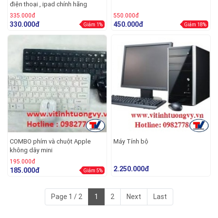
điện thoại , ipad chính hãng
335.000đ
550.000đ
330.000đ
450.000đ
Giảm 1%
Giảm 18%
COMBO phím và chuột Apple
Máy Tính bộ
không dây mini
195.000đ
2.250.000đ
185.000đ
Giảm 5%
Page 1 / 2
1
2
Next
Last