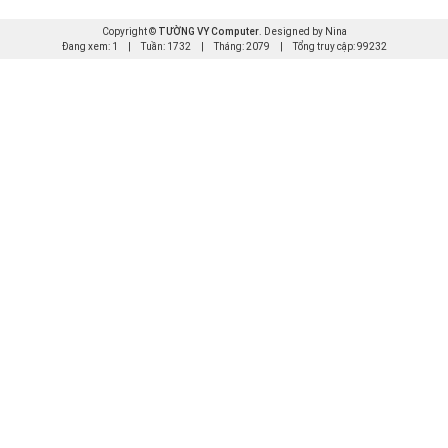
Copyright ©
TƯỜNG VY Computer
. Designed by Nina
Đang xem: 1
|
Tuần: 1732
|
Tháng: 2079
|
Tổng truy cập: 99232